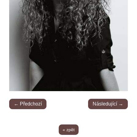
← Předchozí
Následující →
« zpět