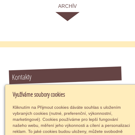
ARCHÍV
Kontakty
Ambulance klinické psychologie
Využíváme soubory cookies
Poliklinika Masarykova 729,
Kostelec nad Orlicí
Kliknutím na Přijmout cookies dáváte souhlas s uložením
517 41
vybraných cookies (nutné, preferenční, výkonnostní,
73788261
marketingové). Cookies používáme pro lepší fungování
našeho webu, měření jeho výkonnosti a cílení a personalizaci
info@psycholog-terapie.cz
reklam. To jaké cookies budou uloženy, můžete svobodně
+420 732 380 514