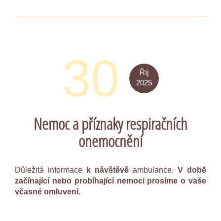
30
Říj
2025
Nemoc a příznaky respiračních
onemocnění
Důležitá informace
k návštěvě
ambulance.
V době
začínající nebo probíhající nemoci prosíme o vaše
včasné omluvení.