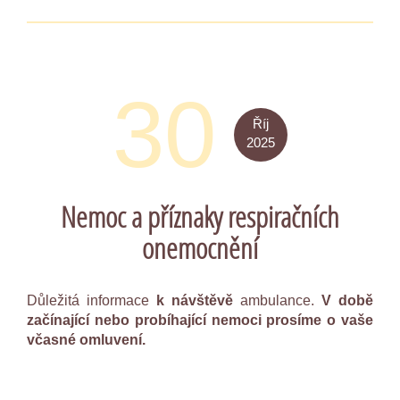
30
Říj
2025
Nemoc a příznaky respiračních
onemocnění
Důležitá informace
k návštěvě
ambulance.
V době
začínající nebo probíhající nemoci prosíme o vaše
včasné omluvení.