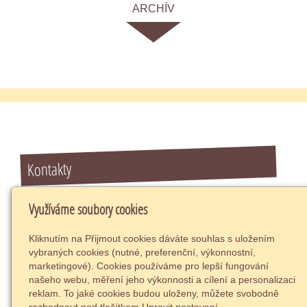
ARCHÍV
Kontakty
Ambulance klinické psychologie
Využíváme soubory cookies
Poliklinika Masarykova 729,
Kostelec nad Orlicí
Kliknutím na Přijmout cookies dáváte souhlas s uložením
517 41
vybraných cookies (nutné, preferenční, výkonnostní,
73788261
marketingové). Cookies používáme pro lepší fungování
našeho webu, měření jeho výkonnosti a cílení a personalizaci
info@psycholog-terapie.cz
reklam. To jaké cookies budou uloženy, můžete svobodně
+420 732 380 514