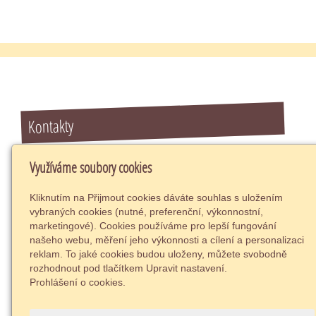
Kontakty
Ambulance klinické psychologie
Využíváme soubory cookies
Poliklinika Masarykova 729,
Kostelec nad Orlicí
Kliknutím na Přijmout cookies dáváte souhlas s uložením
517 41
vybraných cookies (nutné, preferenční, výkonnostní,
73788261
marketingové). Cookies používáme pro lepší fungování
našeho webu, měření jeho výkonnosti a cílení a personalizaci
info@psycholog-terapie.cz
reklam. To jaké cookies budou uloženy, můžete svobodně
+420 732 380 514
rozhodnout pod tlačítkem Upravit nastavení.
IČZ: 66381000, IČP: 66381001, ID datové
Prohlášení o cookies.
schránky: 5tfyqsb