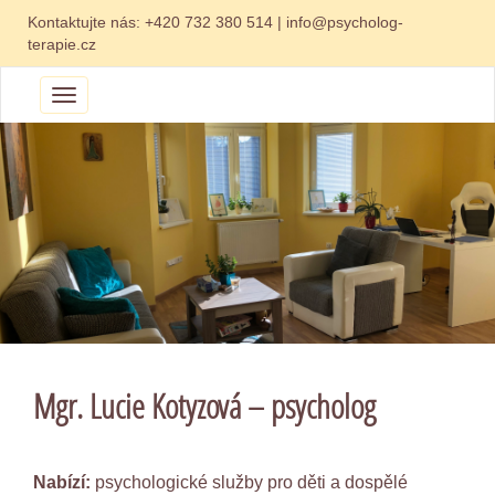
Kontaktujte nás:
+420 732 380 514
|
info@psycholog-
terapie.cz
Menu
Mgr. Lucie Kotyzová – psycholog
Nabízí:
psychologické služby pro děti a dospělé