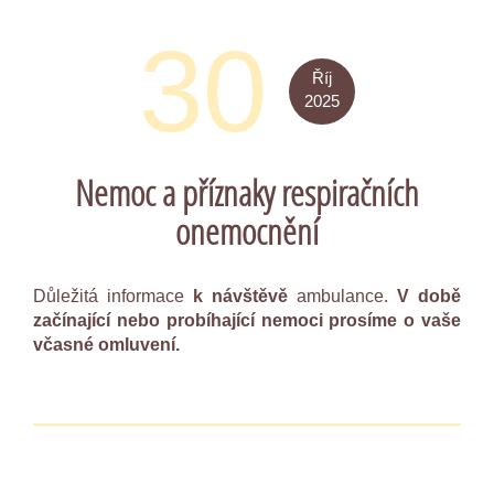
30
Říj
2025
Nemoc a příznaky respiračních
onemocnění
Důležitá informace
k návštěvě
ambulance.
V době
začínající nebo probíhající nemoci prosíme o vaše
včasné omluvení.